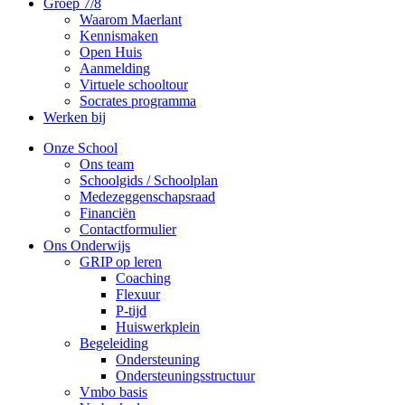
Groep 7/8
Waarom Maerlant
Kennismaken
Open Huis
Aanmelding
Virtuele schooltour
Socrates programma
Werken bij
Onze School
Ons team
Schoolgids / Schoolplan
Medezeggenschapsraad
Financiën
Contactformulier
Ons Onderwijs
GRIP op leren
Coaching
Flexuur
P-tijd
Huiswerkplein
Begeleiding
Ondersteuning
Ondersteuningsstructuur
Vmbo basis