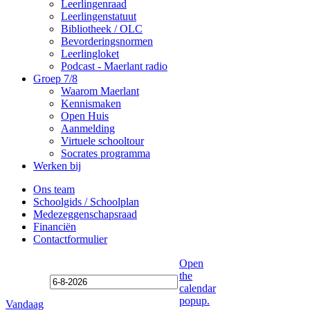
Leerlingenraad
Leerlingenstatuut
Bibliotheek / OLC
Bevorderingsnormen
Leerlingloket
Podcast - Maerlant radio
Groep 7/8
Waarom Maerlant
Kennismaken
Open Huis
Aanmelding
Virtuele schooltour
Socrates programma
Werken bij
Ons team
Schoolgids / Schoolplan
Medezeggenschapsraad
Financiën
Contactformulier
Open
the
calendar
popup.
Vandaag