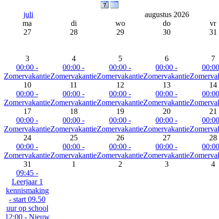
juli
augustus 2026
ma
di
wo
do
vr
27
28
29
30
31
3
4
5
6
7
00:00 -
00:00 -
00:00 -
00:00 -
00:00
Zomervakantie
Zomervakantie
Zomervakantie
Zomervakantie
Zomervak
10
11
12
13
14
00:00 -
00:00 -
00:00 -
00:00 -
00:00
Zomervakantie
Zomervakantie
Zomervakantie
Zomervakantie
Zomervak
17
18
19
20
21
00:00 -
00:00 -
00:00 -
00:00 -
00:00
Zomervakantie
Zomervakantie
Zomervakantie
Zomervakantie
Zomervak
24
25
26
27
28
00:00 -
00:00 -
00:00 -
00:00 -
00:00
Zomervakantie
Zomervakantie
Zomervakantie
Zomervakantie
Zomervak
31
1
2
3
4
09:45 -
Leerjaar 1
kennismaking
- start 09.50
uur op school
12:00 - Nieuw