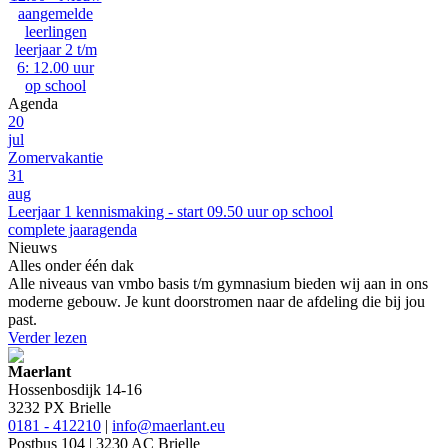
aangemelde
leerlingen
leerjaar 2 t/m
6: 12.00 uur
op school
Agenda
20
jul
Zomervakantie
31
aug
Leerjaar 1 kennismaking - start 09.50 uur op school
complete jaaragenda
Nieuws
Alles onder één dak
Alle niveaus van vmbo basis t/m gymnasium bieden wij aan in ons
moderne gebouw. Je kunt doorstromen naar de afdeling die bij jou
past.
Verder lezen
Maerlant
Hossenbosdijk 14-16
3232 PX Brielle
0181 - 412210
|
info@maerlant.eu
Postbus 104 | 3230 AC Brielle