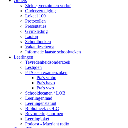
Ouders
Ziekte, verzuim en verlof
Oudervereniging
Lokaal 100
Protocollen
Presentaties
Gymkleding
Laptop
Schoolboeken
Vakantieschema
Informatie laatste schoolweken
Leerlingen
Tevredenheidsonderzoek
Lestijden
PTA's en examenzaken
Pta's vmbo
Pta's havo
Pta's vwo
Schooldecanen / LOB
Leerlingenraad
Leerlingenstatuut
Bibliotheek / OLC
Bevorderingsnormen
Leerlingloket
Podcast - Maerlant radio