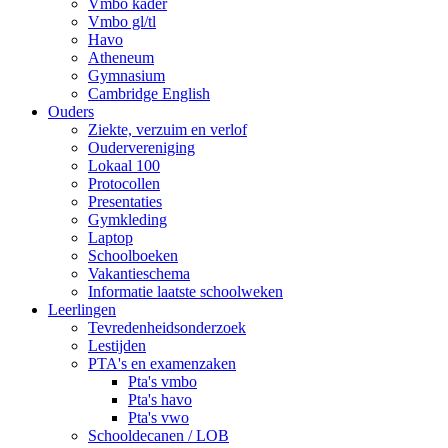
Vmbo kader
Vmbo gl/tl
Havo
Atheneum
Gymnasium
Cambridge English
Ouders
Ziekte, verzuim en verlof
Oudervereniging
Lokaal 100
Protocollen
Presentaties
Gymkleding
Laptop
Schoolboeken
Vakantieschema
Informatie laatste schoolweken
Leerlingen
Tevredenheidsonderzoek
Lestijden
PTA's en examenzaken
Pta's vmbo
Pta's havo
Pta's vwo
Schooldecanen / LOB