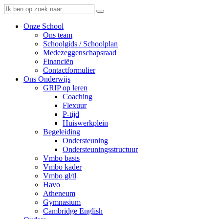
Onze School
Ons team
Schoolgids / Schoolplan
Medezeggenschapsraad
Financiën
Contactformulier
Ons Onderwijs
GRIP op leren
Coaching
Flexuur
P-tijd
Huiswerkplein
Begeleiding
Ondersteuning
Ondersteuningsstructuur
Vmbo basis
Vmbo kader
Vmbo gl/tl
Havo
Atheneum
Gymnasium
Cambridge English