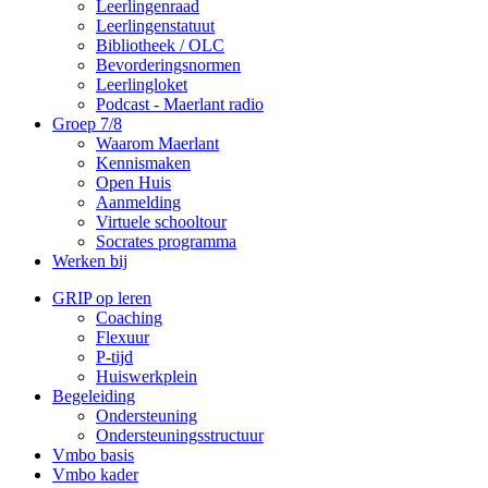
Leerlingenraad
Leerlingenstatuut
Bibliotheek / OLC
Bevorderingsnormen
Leerlingloket
Podcast - Maerlant radio
Groep 7/8
Waarom Maerlant
Kennismaken
Open Huis
Aanmelding
Virtuele schooltour
Socrates programma
Werken bij
GRIP op leren
Coaching
Flexuur
P-tijd
Huiswerkplein
Begeleiding
Ondersteuning
Ondersteuningsstructuur
Vmbo basis
Vmbo kader