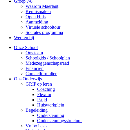
Groep 7/8
Waarom Maerlant
Kennismaken
Open Huis
Aanmelding
Virtuele schooltour
Socrates programma
Werken bij
Onze School
Ons team
Schoolgids / Schoolplan
Medezeggenschapsraad
Financiën
Contactformulier
Ons Onderwijs
GRIP op leren
Coaching
Flexuur
P-tijd
Huiswerkplein
Begeleiding
Ondersteuning
Ondersteuningsstructuur
Vmbo basis