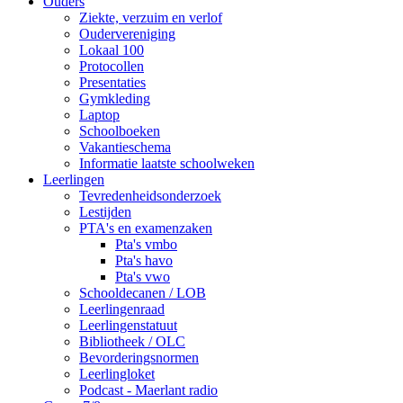
Ouders
Ziekte, verzuim en verlof
Oudervereniging
Lokaal 100
Protocollen
Presentaties
Gymkleding
Laptop
Schoolboeken
Vakantieschema
Informatie laatste schoolweken
Leerlingen
Tevredenheidsonderzoek
Lestijden
PTA's en examenzaken
Pta's vmbo
Pta's havo
Pta's vwo
Schooldecanen / LOB
Leerlingenraad
Leerlingenstatuut
Bibliotheek / OLC
Bevorderingsnormen
Leerlingloket
Podcast - Maerlant radio