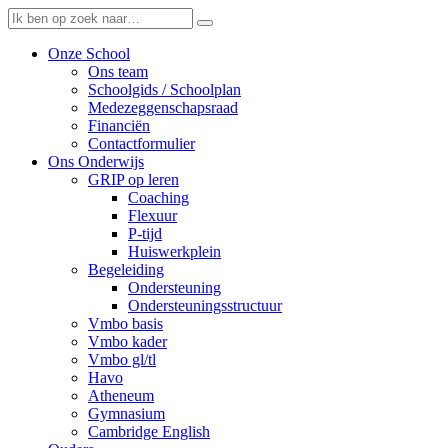
Onze School
Ons team
Schoolgids / Schoolplan
Medezeggenschapsraad
Financiën
Contactformulier
Ons Onderwijs
GRIP op leren
Coaching
Flexuur
P-tijd
Huiswerkplein
Begeleiding
Ondersteuning
Ondersteuningsstructuur
Vmbo basis
Vmbo kader
Vmbo gl/tl
Havo
Atheneum
Gymnasium
Cambridge English