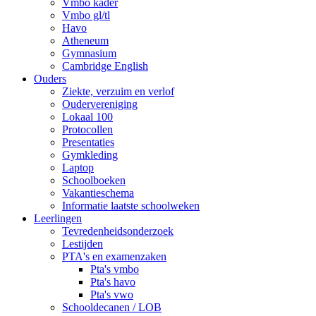
Vmbo kader
Vmbo gl/tl
Havo
Atheneum
Gymnasium
Cambridge English
Ouders
Ziekte, verzuim en verlof
Oudervereniging
Lokaal 100
Protocollen
Presentaties
Gymkleding
Laptop
Schoolboeken
Vakantieschema
Informatie laatste schoolweken
Leerlingen
Tevredenheidsonderzoek
Lestijden
PTA's en examenzaken
Pta's vmbo
Pta's havo
Pta's vwo
Schooldecanen / LOB