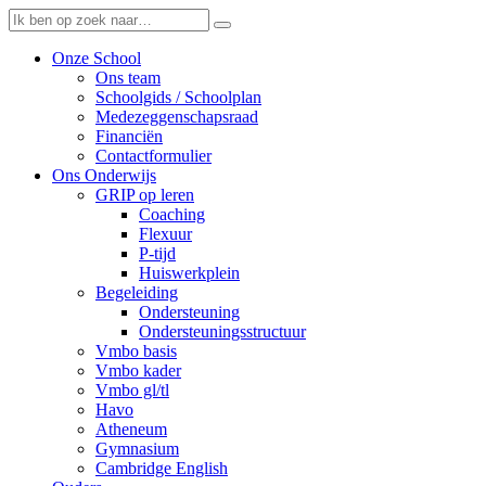
Onze School
Ons team
Schoolgids / Schoolplan
Medezeggenschapsraad
Financiën
Contactformulier
Ons Onderwijs
GRIP op leren
Coaching
Flexuur
P-tijd
Huiswerkplein
Begeleiding
Ondersteuning
Ondersteuningsstructuur
Vmbo basis
Vmbo kader
Vmbo gl/tl
Havo
Atheneum
Gymnasium
Cambridge English