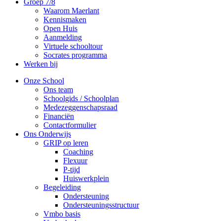
Groep 7/8
Waarom Maerlant
Kennismaken
Open Huis
Aanmelding
Virtuele schooltour
Socrates programma
Werken bij
Onze School
Ons team
Schoolgids / Schoolplan
Medezeggenschapsraad
Financiën
Contactformulier
Ons Onderwijs
GRIP op leren
Coaching
Flexuur
P-tijd
Huiswerkplein
Begeleiding
Ondersteuning
Ondersteuningsstructuur
Vmbo basis