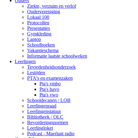
Ouders
Ziekte, verzuim en verlof
Oudervereniging
Lokaal 100
Protocollen
Presentaties
Gymkleding
Laptop
Schoolboeken
Vakantieschema
Informatie laatste schoolweken
Leerlingen
Tevredenheidsonderzoek
Lestijden
PTA's en examenzaken
Pta's vmbo
Pta's havo
Pta's vwo
Schooldecanen / LOB
Leerlingenraad
Leerlingenstatuut
Bibliotheek / OLC
Bevorderingsnormen
Leerlingloket
Podcast - Maerlant radio