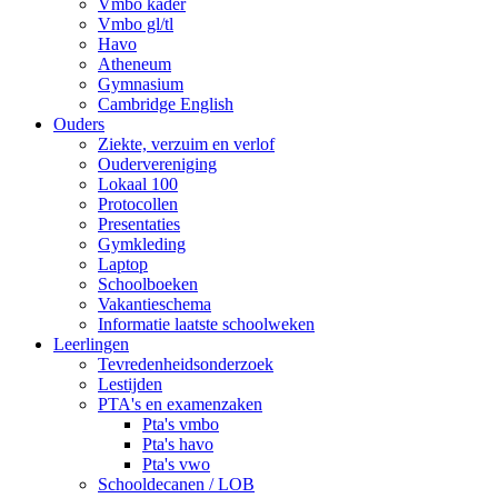
Vmbo kader
Vmbo gl/tl
Havo
Atheneum
Gymnasium
Cambridge English
Ouders
Ziekte, verzuim en verlof
Oudervereniging
Lokaal 100
Protocollen
Presentaties
Gymkleding
Laptop
Schoolboeken
Vakantieschema
Informatie laatste schoolweken
Leerlingen
Tevredenheidsonderzoek
Lestijden
PTA's en examenzaken
Pta's vmbo
Pta's havo
Pta's vwo
Schooldecanen / LOB